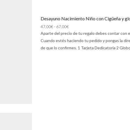
Desayuno Nacimiento Niño con Cigüeña y glo
Rango
47,00
€
-
67,00
€
de
Aparte del precio de tu regalo debes contar con el
precios:
Cuando estés haciendo tu pedido y pongas la direc
desde
de que lo confirmes. 1 Tarjeta Dedicatoria 2 Globo
47,00€
hasta
67,00€