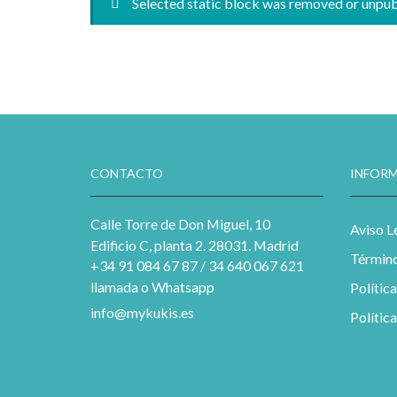
Selected static block was removed or unpu
CONTACTO
INFORM
Calle Torre de Don Miguel, 10
Aviso L
Edificio C, planta 2. 28031. Madrid
Término
+34 91 084 67 87 / 34 640 067 621
llamada o Whatsapp
Polític
info@mykukis.es
Polític