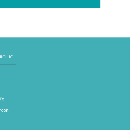
ICILIO
fe
orcón