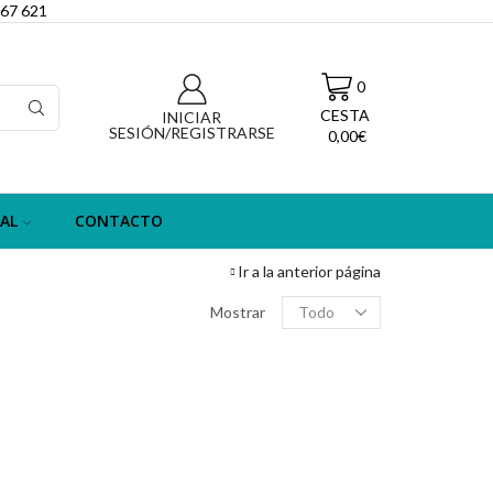
067 621
0
CESTA
INICIAR
SESIÓN/REGISTRARSE
0,00
€
AL
CONTACTO
Ir a la anterior página
Filas
Mostrar
por
página