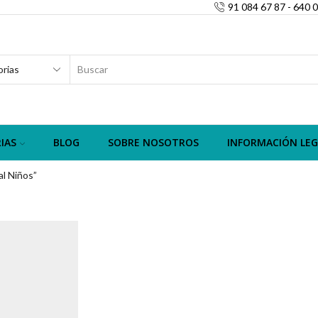
91 084 67 87 - 640 
SEARCH
INPUT
IAS
BLOG
SOBRE NOSOTROS
INFORMACIÓN LEG
l Niños”