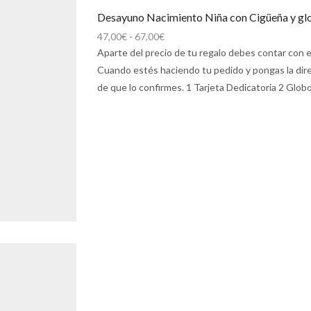
Desayuno Nacimiento Niña con Cigüeña y glob
Rango
47,00
€
-
67,00
€
de
Aparte del precio de tu regalo debes contar con el
precios:
Cuando estés haciendo tu pedido y pongas la direc
desde
de que lo confirmes. 1 Tarjeta Dedicatoria 2 Globo
47,00€
hasta
67,00€