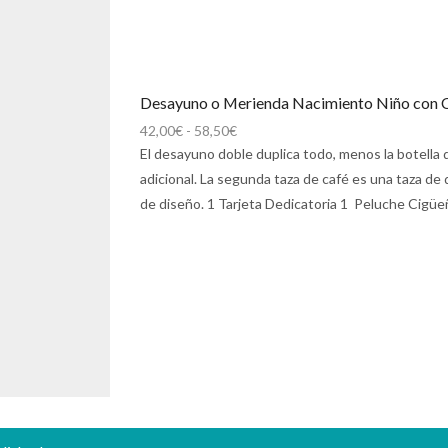
Desayuno o Merienda Nacimiento Niño con 
Rango
42,00
€
-
58,50
€
de
El desayuno doble duplica todo, menos la botella d
precios:
adicional. La segunda taza de café es una taza de 
desde
de diseño. 1 Tarjeta Dedicatoria 1 Peluche Cigüeñ
42,00€
hasta
58,50€