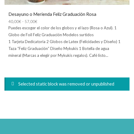
Desayuno o Merienda Feliz Graduación Rosa
Rango
40,00
€
-
57,00
€
de
Puedes escoger el color de los globos y el lazo (Rosa o Azul). 1
precios:
Globo de Foil Feliz Graduación Modelos surtidos
desde
1 Tarjeta Dedicatoria 2 Globos de Latex (Felicidades y Diseño) 1
40,00€
Taza “Feliz Graduación” Diseño Mykukis 1 Botella de agua
hasta
mineral (Marcas a elegir por Mykukis regalos). Café listo...
57,00€
Selected static block was removed or unpublished