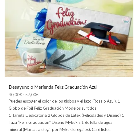
Desayuno o Merienda Feliz Graduación Azul
Rango
40,00
€
-
57,00
€
de
Puedes escoger el color de los globos y el lazo (Rosa o Azul). 1
precios:
Globo de Foil Feliz Graduación Modelos surtidos
desde
1 Tarjeta Dedicatoria 2 Globos de Latex (Felicidades y Diseño) 1
40,00€
Taza “Feliz Graduación” Diseño Mykukis 1 Botella de agua
hasta
mineral (Marcas a elegir por Mykukis regalos). Café listo...
57,00€