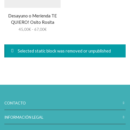
Desayuno o Merienda TE
QUIERO! Osito Rosita
Rango
45,00
€
-
67,00
€
de
precios:
desde
Selected static block was removed or unpublished
45,00€
hasta
67,00€
CONTACTO
INFORMACIÓN LEGAL