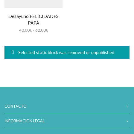
Desayuno FELICIDADES
PAPÁ
Rango
40,00
€
-
62,00
€
de
precios:
desde
Selected static block was removed or unpublished
40,00€
hasta
62,00€
CONTACTO
INFORMACIÓN LEGAL