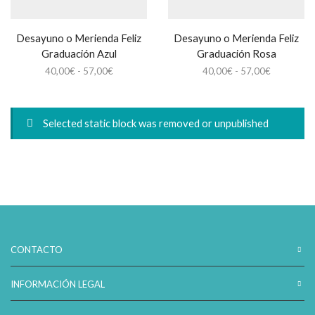
Desayuno o Merienda Feliz
Desayuno o Merienda Feliz
Graduación Azul
Graduación Rosa
Rango
Rango
40,00
€
-
57,00
€
40,00
€
-
57,00
€
de
de
precios:
precios:
desde
desde
Selected static block was removed or unpublished
40,00€
40,00€
hasta
hasta
57,00€
57,00€
CONTACTO
INFORMACIÓN LEGAL