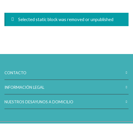
de
precios:
desde
Selected static block was removed or unpublished
55,00€
hasta
75,00€
CONTACTO
INFORMACIÓN LEGAL
NUESTROS DESAYUNOS A DOMICILIO