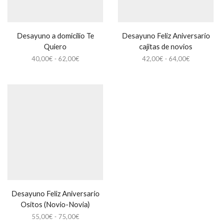
Desayuno a domicilio Te
Desayuno Feliz Aniversario
Quiero
cajitas de novios
Rango
Rango
40,00
€
-
62,00
€
42,00
€
-
64,00
€
de
de
precios:
precios:
desde
desde
40,00€
42,00€
hasta
hasta
62,00€
64,00€
Desayuno Feliz Aniversario
Ositos (Novio-Novia)
Rango
55,00
€
-
75,00
€