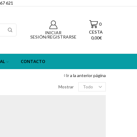
067 621
0
CESTA
INICIAR
SESIÓN/REGISTRARSE
0,00
€
AL
CONTACTO
Ir a la anterior página
Filas
Mostrar
por
página