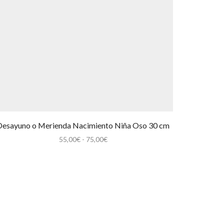
Desayuno o Merienda Nacimiento Niña Oso 30 cm
Rango
55,00
€
-
75,00
€
de
precios:
desde
55,00€
hasta
75,00€