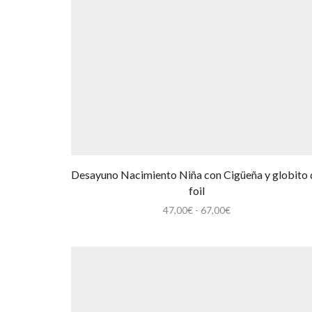
Desayuno Nacimiento Niña con Cigüeña y globito 
foil
Rango
47,00
€
-
67,00
€
de
precios:
desde
47,00€
hasta
67,00€