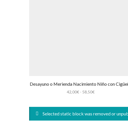
Desayuno o Merienda Nacimiento Niño con Cigüe
Rango
42,00
€
-
58,50
€
de
precios:
desde
Selected static block was removed or unpu
42,00€
hasta
58,50€