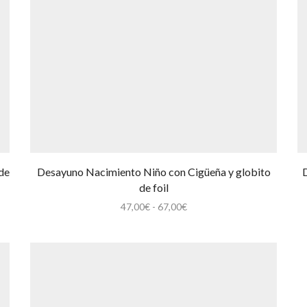
de
Desayuno Nacimiento Niño con Cigüeña y globito
de foil
Rango
47,00
€
-
67,00
€
de
precios:
desde
47,00€
hasta
67,00€