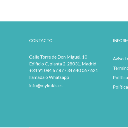
CONTACTO
INFORM
Calle Torre de Don Miguel, 10
Aviso L
Edificio C, planta 2. 28031. Madrid
Término
+34 91 084 67 87 / 34 640 067 621
llamada o Whatsapp
Polític
info@mykukis.es
Polític