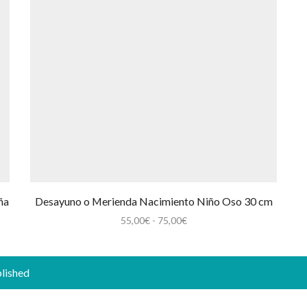
ña
Desayuno o Merienda Nacimiento Niño Oso 30 cm
Rango
55,00
€
-
75,00
€
de
precios:
desde
blished
55,00€
hasta
75,00€