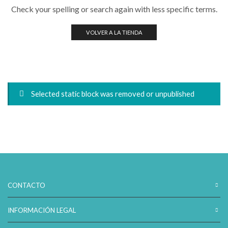
Check your spelling or search again with less specific terms.
VOLVER A LA TIENDA
Selected static block was removed or unpublished
CONTACTO
INFORMACIÓN LEGAL