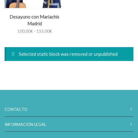
Desayuno con Mariachis
Madrid
Rango
100,00
€
-
155,00
€
de
precios:
desde
Selected static block was removed or unpublished
100,00€
hasta
155,00€
CONTACTO
INFORMACIÓN LEGAL