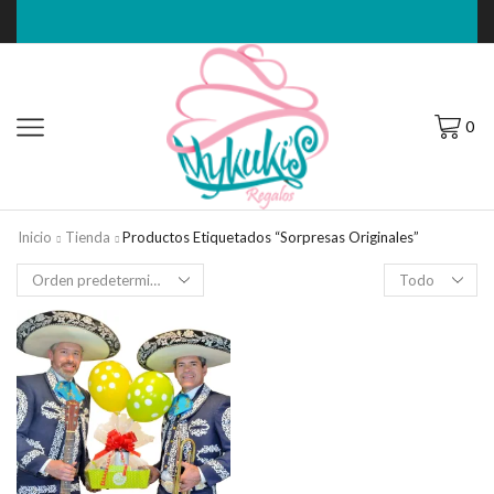
0
Inicio
Tienda
Productos Etiquetados “sorpresas Originales”
Filas
por
página