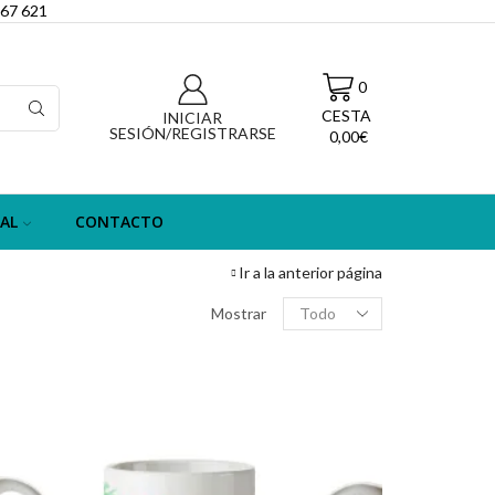
067 621
0
CESTA
INICIAR
SESIÓN/REGISTRARSE
0,00
€
AL
CONTACTO
Ir a la anterior página
Filas
Mostrar
por
página