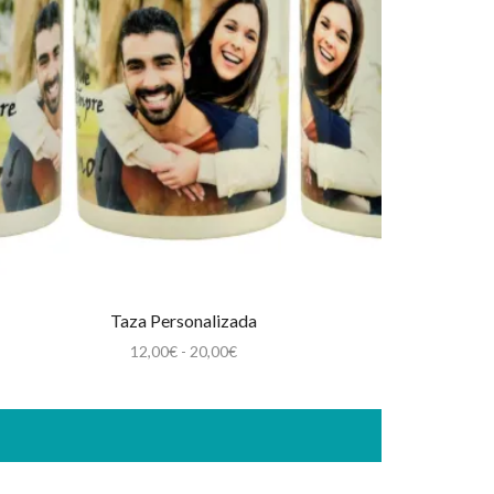
Taza Personalizada
Rango
12,00
€
-
20,00
€
de
precios:
desde
12,00€
hasta
20,00€