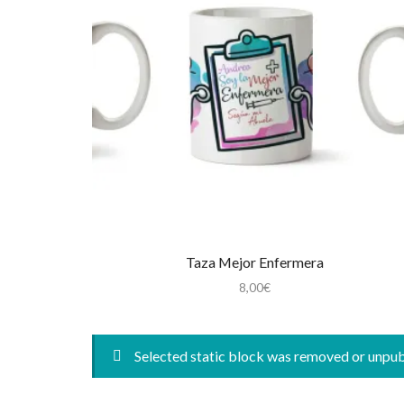
Taza Mejor Enfermera
8,00
€
Selected static block was removed or unpu