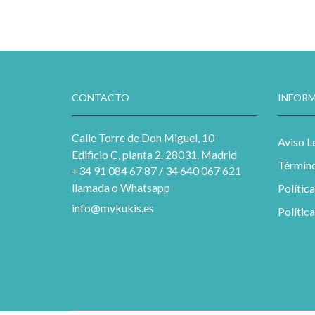
CONTACTO
INFORM
Calle Torre de Don Miguel, 10
Aviso L
Edificio C, planta 2. 28031. Madrid
Término
+34 91 084 67 87 / 34 640 067 621
llamada o Whatsapp
Polític
info@mykukis.es
Polític