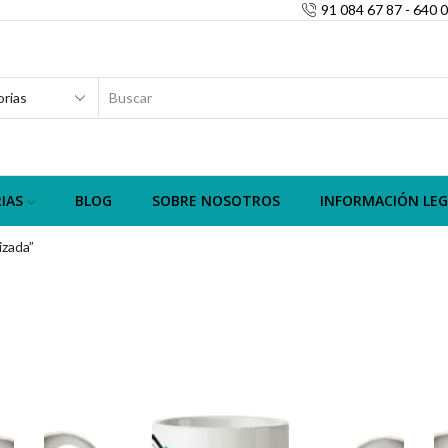
91 084 67 87 - 640 
SEARCH
INPUT
IAS
BLOG
SOBRE NOSOTROS
INFORMACIÓN LEG
izada”