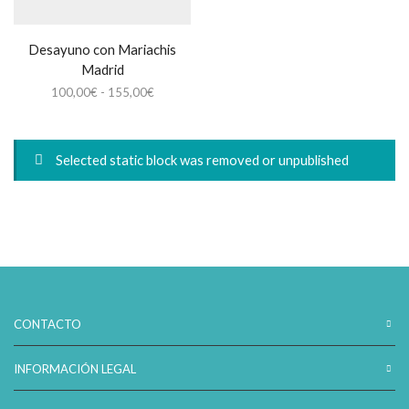
Desayuno con Mariachis
Madrid
Rango
100,00
€
-
155,00
€
de
precios:
desde
Selected static block was removed or unpublished
100,00€
hasta
155,00€
CONTACTO
INFORMACIÓN LEGAL