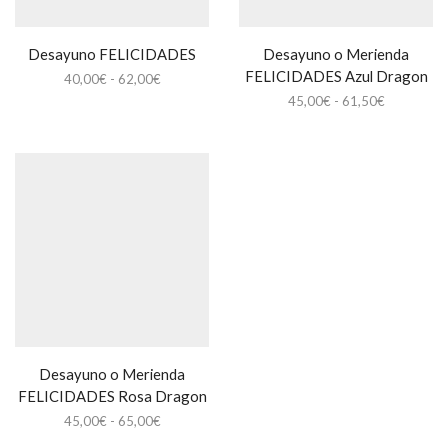
Desayuno FELICIDADES
Desayuno o Merienda
FELICIDADES Azul Dragon
Rango
40,00
€
-
62,00
€
de
Rango
45,00
€
-
61,50
€
precios:
de
desde
precios:
40,00€
desde
hasta
45,00€
62,00€
hasta
61,50€
Desayuno o Merienda
FELICIDADES Rosa Dragon
Rango
45,00
€
-
65,00
€
de