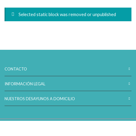
precios:
desde
Selected static block was removed or unpublished
45,00€
hasta
65,00€
CONTACTO
INFORMACIÓN LEGAL
NUESTROS DESAYUNOS A DOMICILIO