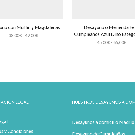
uno con Muffin y Magdalenas
Desayuno o Merienda Fel
Cumpleaños Azul Dino Esteg
Rango
38,00
€
-
49,00
€
de
Ran
45,00
€
-
65,00
€
precios:
de
desde
prec
38,00€
des
hasta
45,0
49,00€
hast
65,0
ACIÓN LEGAL
NUESTROS DESAYUNOS A DOM
egal
Desayunos a domicilio Madrid
s y Condiciones
Desayuno de Cumpleaños