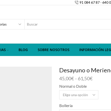
91 084 67 87 - 640 
SEARCH
INPUT
IAS
BLOG
SOBRE NOSOTROS
INFORMACIÓN LEG
Desayuno o Merien
Rango
45,00
€
-
61,50
€
de
Normal o Doble
precios:
desde
45,00€
Bollería
hasta