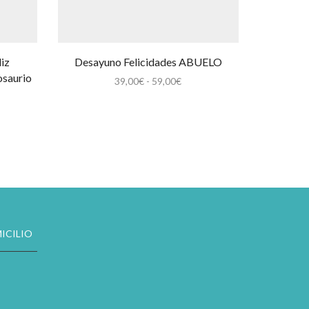
iz
Desayuno Felicidades ABUELO
osaurio
Rango
39,00
€
-
59,00
€
de
go
precios:
desde
ios:
39,00€
de
hasta
0€
59,00€
a
0€
ICILIO