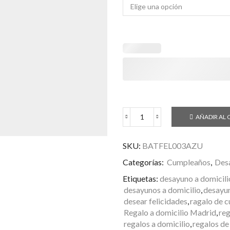
61,50€
AÑADIR AL 
Desayuno
o
Merienda
SKU:
BATFEL003AZU
FELICIDADES
Categorías:
Cumpleaños
,
Desa
Azul
Dragon
Etiquetas:
desayuno a domicili
cantidad
desayunos a domicilio
,
desayun
desear felicidades
,
ragalo de 
Regalo a domicilio Madrid
,
reg
regalos a domicilio
,
regalos d