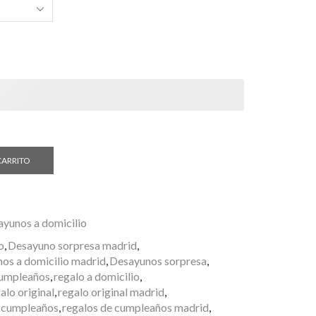
CARRITO
yunos a domicilio
o
,
Desayuno sorpresa madrid
,
os a domicilio madrid
,
Desayunos sorpresa
,
cumpleaños
,
regalo a domicilio
,
alo original
,
regalo original madrid
,
e cumpleaños
,
regalos de cumpleaños madrid
,