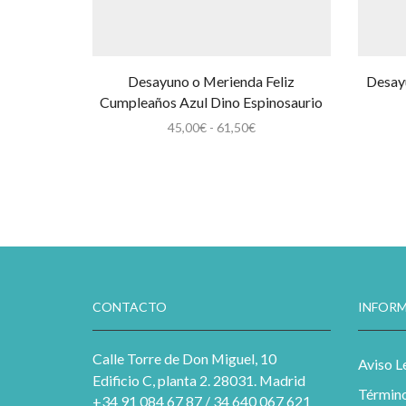
Desayuno o Merienda Feliz
Desay
Cumpleaños Azul Dino Espinosaurio
Rango
45,00
€
-
61,50
€
de
precios:
desde
45,00€
hasta
61,50€
CONTACTO
INFORM
Calle Torre de Don Miguel, 10
Aviso L
Edificio C, planta 2. 28031. Madrid
Término
+34 91 084 67 87 / 34 640 067 621