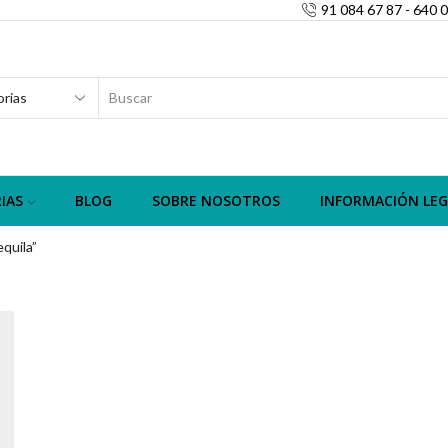
91 084 67 87 - 640 
SEARCH
INPUT
IAS
BLOG
SOBRE NOSOTROS
INFORMACIÓN LEG
quila”