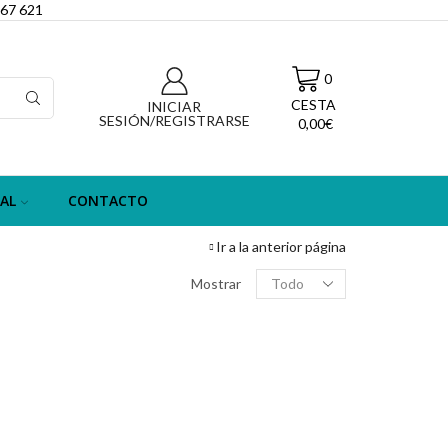
067 621
0
CESTA
INICIAR
SESIÓN/REGISTRARSE
0,00
€
AL
CONTACTO
Ir a la anterior página
Filas
Mostrar
por
página