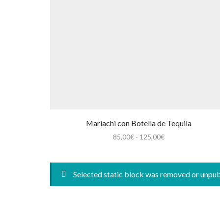
Mariachi con Botella de Tequila
Rango
85,00
€
-
125,00
€
de
precios:
desde
Selected static block was removed or unpu
85,00€
hasta
125,00€