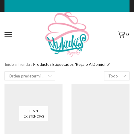
0
Inicio
Tienda
Productos Etiquetados “regalo A Domicilio”
Filas
por
página
SIN
EXISTENCIAS