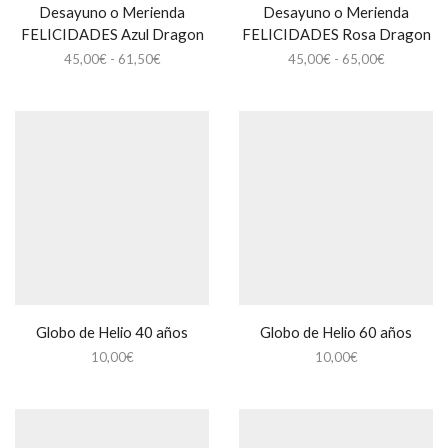
Desayuno o Merienda
Desayuno o Merienda
FELICIDADES Azul Dragon
FELICIDADES Rosa Dragon
Rango
Rango
45,00
€
-
61,50
€
45,00
€
-
65,00
€
de
de
precios:
precios:
desde
desde
45,00€
45,00€
hasta
hasta
61,50€
65,00€
Globo de Helio 40 años
Globo de Helio 60 años
10,00
€
10,00
€