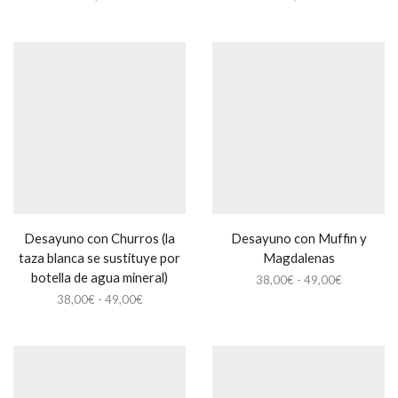
Desayuno con Churros (la
Desayuno con Muffin y
taza blanca se sustituye por
Magdalenas
botella de agua mineral)
Rango
38,00
€
-
49,00
€
de
Rango
38,00
€
-
49,00
€
precios:
de
desde
precios:
38,00€
desde
hasta
38,00€
49,00€
hasta