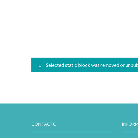
Selected static block was removed or unpu
CONTACTO
INFORM