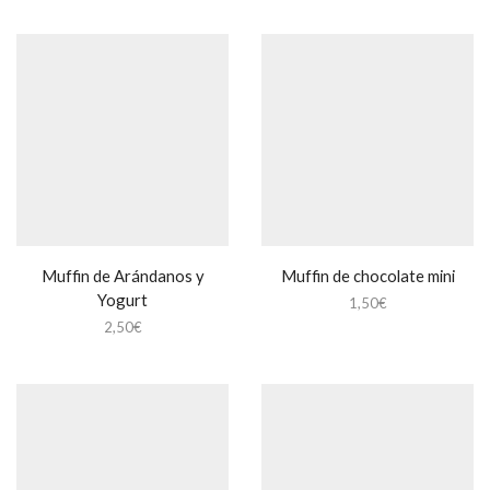
desde
precios:
80,00€
desde
hasta
100,00€
120,00€
hasta
140,00€
Muffin de Arándanos y
Muffin de chocolate mini
Yogurt
1,50
€
2,50
€