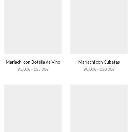
Mariachi con Botella de Vino
Mariachi con Cubatas
Rango
Rango
95,00
€
-
135,00
€
90,00
€
-
130,00
€
de
de
precios:
precios:
desde
desde
95,00€
90,00€
hasta
hasta
135,00€
130,00€