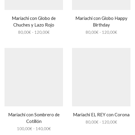
Mariachi con Globo de
Mariachi con Globo Happy
Chuches y Lazo Rojo
Birthday
Rango
Rango
80,00
€
-
120,00
€
80,00
€
-
120,00
€
de
de
precios:
precios:
desde
desde
80,00€
80,00€
hasta
hasta
120,00€
120,00€
Mariachi con Sombrero de
Mariachi EL REY con Corona
Cotillón
Rango
80,00
€
-
120,00
€
de
Rango
100,00
€
-
140,00
€
precios:
de