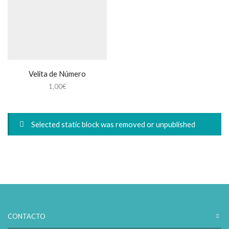
Velita de Número
1,00
€
Selected static block was removed or unpublished
CONTACTO