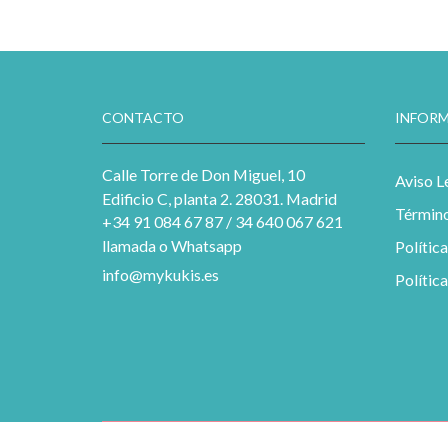
CONTACTO
INFORM
Calle Torre de Don Miguel, 10
Aviso L
Edificio C, planta 2. 28031. Madrid
Término
+34 91 084 67 87 / 34 640 067 621
llamada o Whatsapp
Polític
info@mykukis.es
Polític