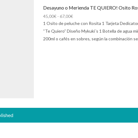
Desayuno o Merienda TE QUIERO! Osito Ros
Rango
45,00
€
-
67,00
€
de
1 Osito de peluche con Rosita 1 Tarjeta Dedicato
precios:
“Te Quiero” Diseño Mykuki´s 1 Botella de agua mine
desde
200ml o cafés en sobres, según la combinación se
45,00€
hasta
67,00€
blished