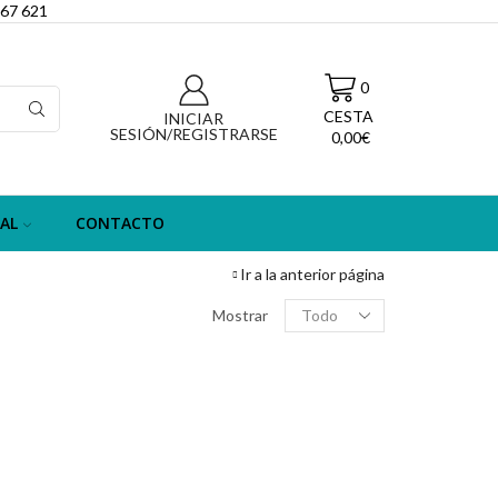
067 621
0
CESTA
INICIAR
SESIÓN/REGISTRARSE
0,00
€
AL
CONTACTO
Ir a la anterior página
Filas
Mostrar
por
página