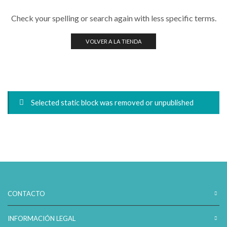
Check your spelling or search again with less specific terms.
VOLVER A LA TIENDA
Selected static block was removed or unpublished
CONTACTO
INFORMACIÓN LEGAL