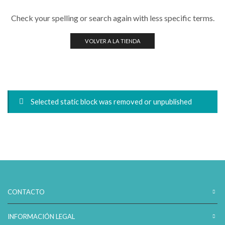
Check your spelling or search again with less specific terms.
VOLVER A LA TIENDA
Selected static block was removed or unpublished
CONTACTO
INFORMACIÓN LEGAL