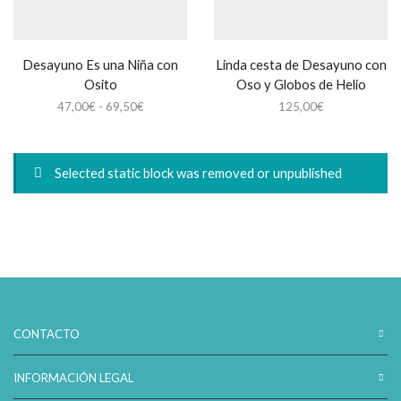
Desayuno Es una Niña con
Linda cesta de Desayuno con
Osito
Oso y Globos de Helio
Rango
47,00
€
-
69,50
€
125,00
€
de
precios:
desde
Selected static block was removed or unpublished
47,00€
hasta
69,50€
CONTACTO
INFORMACIÓN LEGAL