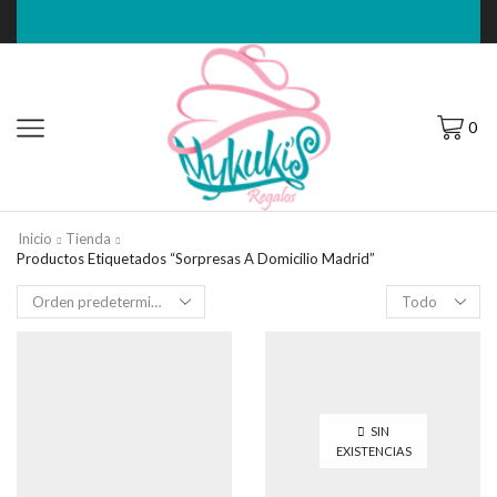
0
Inicio
Tienda
Productos Etiquetados “sorpresas A Domicilio Madrid”
Filas
por
página
SIN
EXISTENCIAS