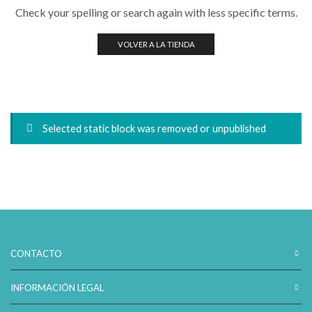
Check your spelling or search again with less specific terms.
VOLVER A LA TIENDA
Selected static block was removed or unpublished
CONTACTO
INFORMACIÓN LEGAL