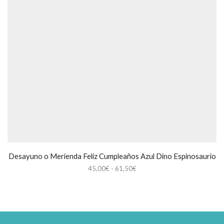
Desayuno o Merienda Feliz Cumpleaños Azul Dino Espinosaurio
Rango
45,00
€
-
61,50
€
de
precios:
desde
45,00€
hasta