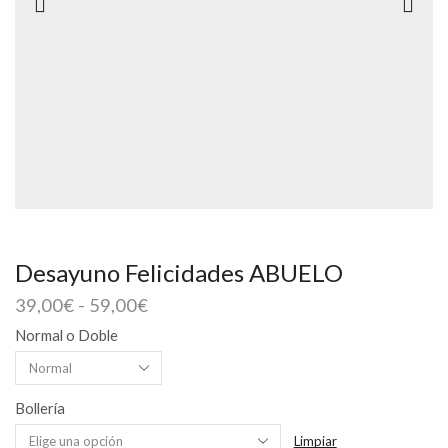
Desayuno Felicidades ABUELO
Rango
39,00
€
-
59,00
€
de
Normal o Doble
precios:
desde
39,00€
hasta
Bollería
59,00€
Limpiar