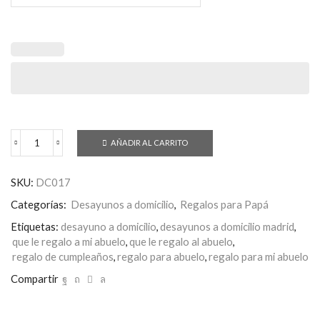
AÑADIR AL CARRITO
Desayuno
Felicidades
ABUELO
SKU:
DC017
cantidad
Categorías:
Desayunos a domicilio
,
Regalos para Papá
Etiquetas:
desayuno a domicilio
,
desayunos a domicilio madrid
,
que le regalo a mi abuelo
,
que le regalo al abuelo
,
regalo de cumpleaños
,
regalo para abuelo
,
regalo para mi abuelo
Compartir