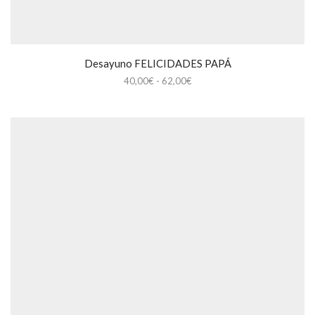
Desayuno FELICIDADES PAPÁ
Rango
40,00
€
-
62,00
€
de
precios:
desde
40,00€
hasta
62,00€