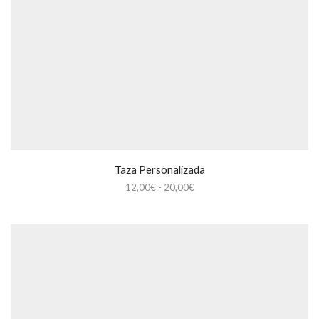
Taza Personalizada
Rango
12,00
€
-
20,00
€
de
precios:
desde
12,00€
hasta
20,00€