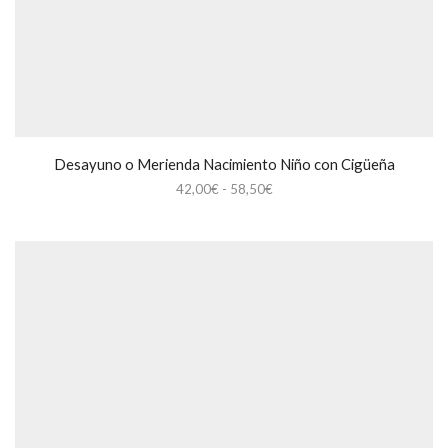
Desayuno o Merienda Nacimiento Niño con Cigüeña
Rango
42,00
€
-
58,50
€
de
precios:
desde
42,00€
hasta
58,50€