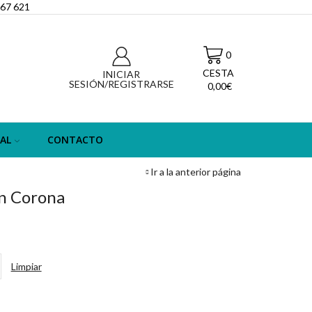
067 621
0
CESTA
H
INICIAR
SESIÓN/REGISTRARSE
0,00
€
AL
CONTACTO
Ir a la anterior página
on Corona
:
Limpiar