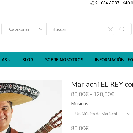
91 084 67 87 - 640 
SEARCH
SEARC
INPUT
IAS
BLOG
SOBRE NOSOTROS
INFORMACIÓN LEG
Mariachi EL REY c
Rango
80,00
€
-
120,00
€
de
Músicos
precios
desde
80,00€
hasta
80,00
€