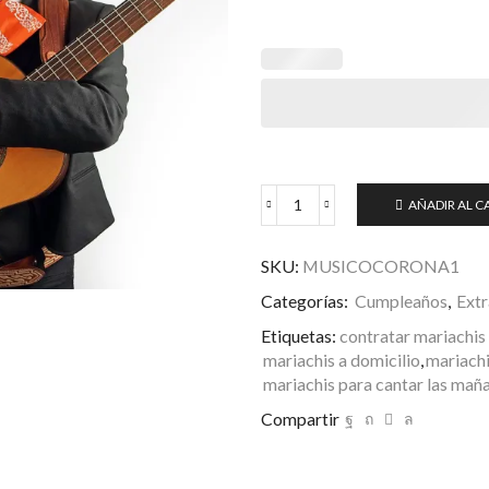
120,00
AÑADIR AL C
Mariachi
EL
REY
SKU:
MUSICOCORONA1
con
Categorías:
Cumpleaños
,
Extr
Corona
cantidad
Etiquetas:
contratar mariachis 
mariachis a domicilio
,
mariachi
mariachis para cantar las mañ
Compartir