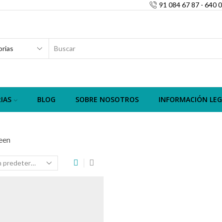
91 084 67 87 - 640 
SEARCH
INPUT
IAS
BLOG
SOBRE NOSOTROS
INFORMACIÓN LEG
een