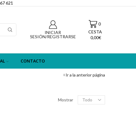
067 621
0
CESTA
INICIAR
SESIÓN/REGISTRARSE
0,00
€
AL
CONTACTO
Ir a la anterior página
Filas
Mostrar
por
página