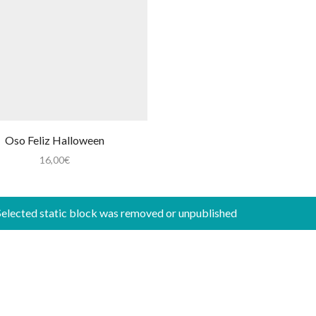
Oso Feliz Halloween
16,00
€
Selected static block was removed or unpublished