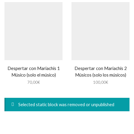
desde
desde
60,00€
55,00€
hasta
hasta
80,00€
77,00€
Despertar con Mariachis 1
Despertar con Mariachis 2
Músico (solo el músico)
Músicos (solo los músicos)
70,00
€
100,00
€
Selected static block was removed or unpublished