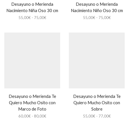
Desayuno o Merienda
Desayuno o Merienda
Nacimiento Niña Oso 30 cm
Nacimiento Niño Oso 30 cm
Rango
Rango
55,00
€
-
75,00
€
55,00
€
-
75,00
€
de
de
precios:
precios:
desde
desde
55,00€
55,00€
hasta
hasta
75,00€
75,00€
Desayuno o Merienda Te
Desayuno o Merienda Te
Quiero Mucho Osito con
Quiero Mucho Osito con
Marco de Foto
Sobre
Rango
Rango
60,00
€
-
80,00
€
55,00
€
-
77,00
€
de
de
precios:
precios: