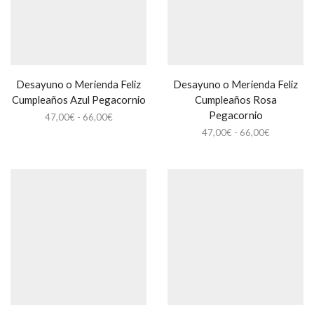
Desayuno o Merienda Feliz
Desayuno o Merienda Feliz
Cumpleaños Azul Pegacornio
Cumpleaños Rosa
Pegacornio
Rango
47,00
€
-
66,00
€
de
Rango
47,00
€
-
66,00
€
precios:
de
desde
precios:
47,00€
desde
hasta
47,00€
66,00€
hasta
66,00€