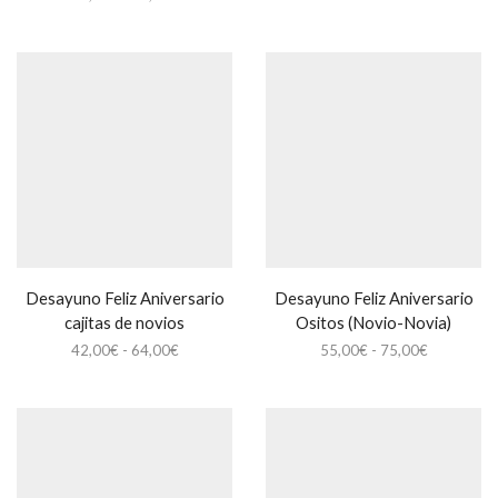
precios:
de
desde
precios:
38,00€
desde
hasta
38,00€
49,00€
hasta
49,00€
Desayuno Feliz Aniversario
Desayuno Feliz Aniversario
cajitas de novios
Ositos (Novio-Novia)
Rango
Rango
42,00
€
-
64,00
€
55,00
€
-
75,00
€
de
de
precios:
precios:
desde
desde
42,00€
55,00€
hasta
hasta
64,00€
75,00€