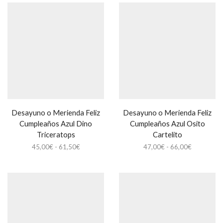
desde
desde
45,00€
45,00€
hasta
hasta
61,50€
65,00€
Desayuno o Merienda Feliz
Desayuno o Merienda Feliz
Cumpleaños Azul Dino
Cumpleaños Azul Osito
Triceratops
Cartelito
Rango
Rango
45,00
€
-
61,50
€
47,00
€
-
66,00
€
de
de
precios:
precios:
desde
desde
45,00€
47,00€
hasta
hasta
61,50€
66,00€