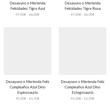
Desayuno o Merienda
Desayuno o Merienda
Felicidades Tigre Azul
Felicidades Tigre Rosa
Rango
Rango
47,00
€
-
66,00
€
47,00
€
-
66,00
€
de
de
precios:
precios:
desde
desde
47,00€
47,00€
hasta
hasta
66,00€
66,00€
Desayuno o Merienda Feliz
Desayuno o Merienda Feliz
Cumpleaños Azul Dino
Cumpleaños Azul Dino
Espinosaurio
Estegosaurio
Rango
Rango
45,00
€
-
61,50
€
45,00
€
-
65,00
€
de
de
precios:
precios: