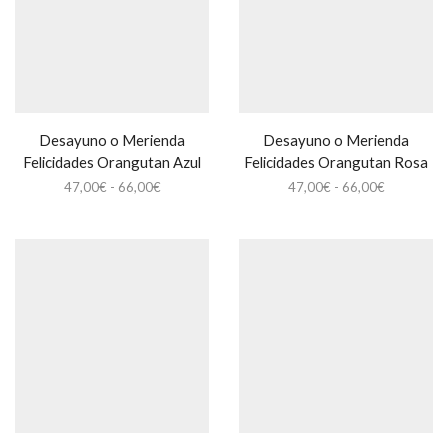
Desayuno o Merienda
Desayuno o Merienda
Felicidades Orangutan Azul
Felicidades Orangutan Rosa
Rango
Rango
47,00
€
-
66,00
€
47,00
€
-
66,00
€
de
de
precios:
precios:
desde
desde
47,00€
47,00€
hasta
hasta
66,00€
66,00€