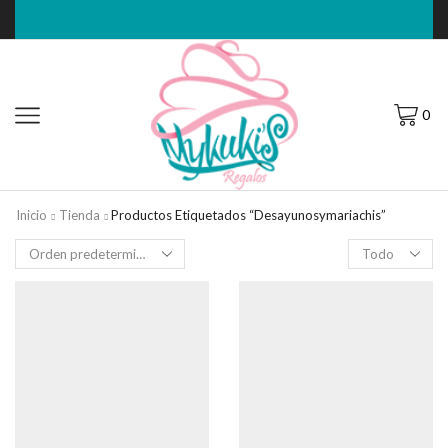
0
Inicio
Tienda
Productos Etiquetados “desayunosymariachis”
Filas
por
página