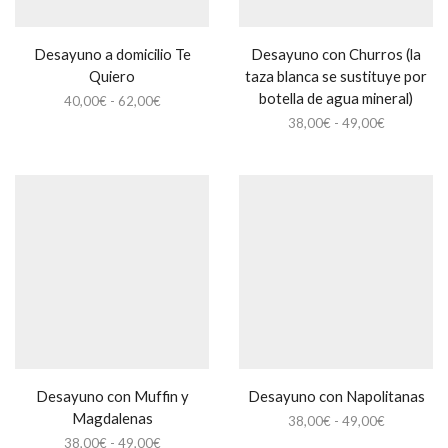
Desayuno a domicilio Te
Desayuno con Churros (la
Quiero
taza blanca se sustituye por
botella de agua mineral)
Rango
40,00
€
-
62,00
€
de
Rango
38,00
€
-
49,00
€
precios:
de
desde
precios:
40,00€
desde
hasta
38,00€
62,00€
hasta
49,00€
Desayuno con Muffin y
Desayuno con Napolitanas
Magdalenas
Rango
38,00
€
-
49,00
€
de
Rango
38,00
€
-
49,00
€