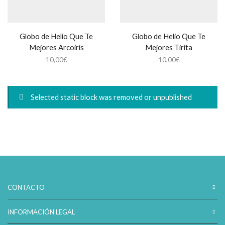
Globo de Helio Que Te
Globo de Helio Que Te
Mejores Arcoiris
Mejores Tirita
10,00
€
10,00
€
Selected static block was removed or unpublished
CONTACTO
INFORMACIÓN LEGAL