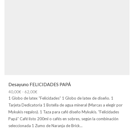
Desayuno FELICIDADES PAPÁ
Rango
40,00
€
-
62,00
€
de
1 Globo de latex “Felicidades” 1 Globo de latex de diseño. 1
precios:
Tarjeta Dedicatoria 1 Botella de agua mineral (Marcas a elegir por
desde
Mykukis regalos). 1 Taza para café diseño Mykukis. “Felicidades
40,00€
Papá” Café listo 200ml o cafés en sobres, según la combinación
hasta
seleccionada 1 Zumo de Naranja de Brick...
62,00€