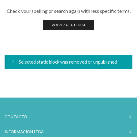
Check your spelling or search again with less specific terms.
VOLVER A LA TIENDA
Selected static block was removed or unpublished
CONTACTO
INFORMACIÓN LEGAL