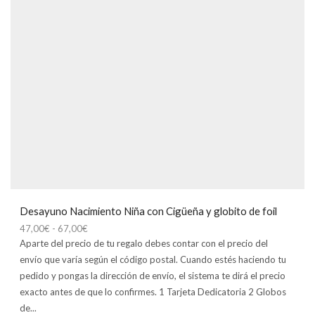
Desayuno Nacimiento Niña con Cigüeña y globito de foil
Rango
47,00
€
-
67,00
€
de
Aparte del precio de tu regalo debes contar con el precio del
precios:
envío que varía según el código postal. Cuando estés haciendo tu
desde
pedido y pongas la dirección de envío, el sistema te dirá el precio
47,00€
exacto antes de que lo confirmes. 1 Tarjeta Dedicatoria 2 Globos
hasta
de...
67,00€