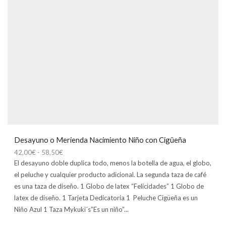
Desayuno o Merienda Nacimiento Niño con Cigüeña
Rango
42,00
€
-
58,50
€
de
El desayuno doble duplica todo, menos la botella de agua, el globo,
precios:
el peluche y cualquier producto adicional. La segunda taza de café
desde
es una taza de diseño. 1 Globo de latex “Felicidades” 1 Globo de
42,00€
latex de diseño. 1 Tarjeta Dedicatoria 1 Peluche Cigüeña es un
hasta
Niño Azul 1 Taza Mykuki´s”Es un niño”...
58,50€