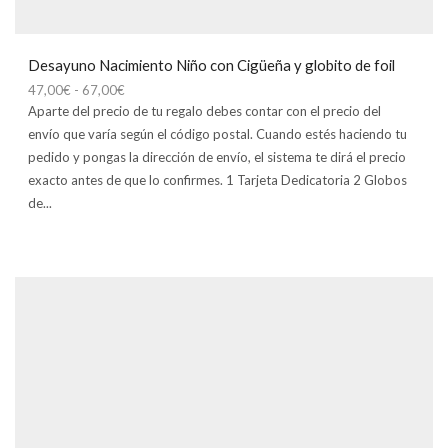
Desayuno Nacimiento Niño con Cigüeña y globito de foil
Rango
47,00
€
-
67,00
€
de
Aparte del precio de tu regalo debes contar con el precio del
precios:
envío que varía según el código postal. Cuando estés haciendo tu
desde
pedido y pongas la dirección de envío, el sistema te dirá el precio
47,00€
exacto antes de que lo confirmes. 1 Tarjeta Dedicatoria 2 Globos
hasta
de...
67,00€