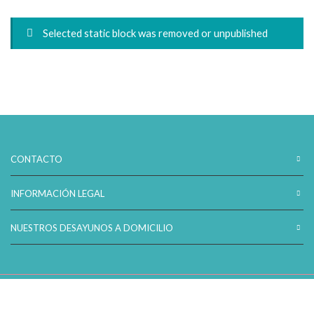
precios:
desde
Selected static block was removed or unpublished
10,50€
hasta
20,50€
CONTACTO
INFORMACIÓN LEGAL
NUESTROS DESAYUNOS A DOMICILIO