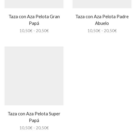
Taza con Aza Pelota Gran
Taza con Aza Pelota Padre
Papá
Abuelo
Rango
Rango
10,50
€
-
20,50
€
10,50
€
-
20,50
€
de
de
precios:
precios:
desde
desde
10,50€
10,50€
hasta
hasta
20,50€
20,50€
Taza con Aza Pelota Super
Papá
Rango
10,50
€
-
20,50
€
de