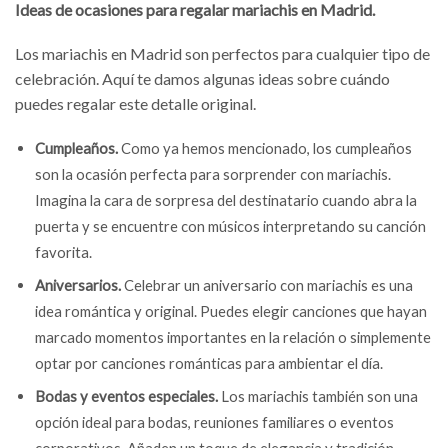
Ideas de ocasiones para regalar mariachis en Madrid.
Los mariachis en Madrid son perfectos para cualquier tipo de
celebración. Aquí te damos algunas ideas sobre cuándo
puedes regalar este detalle original.
Cumpleaños.
Como ya hemos mencionado, los cumpleaños
son la ocasión perfecta para sorprender con mariachis.
Imagina la cara de sorpresa del destinatario cuando abra la
puerta y se encuentre con músicos interpretando su canción
favorita.
Aniversarios.
Celebrar un aniversario con mariachis es una
idea romántica y original. Puedes elegir canciones que hayan
marcado momentos importantes en la relación o simplemente
optar por canciones románticas para ambientar el día.
Bodas y eventos especiales.
Los mariachis también son una
opción ideal para bodas, reuniones familiares o eventos