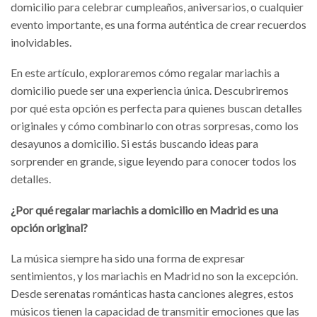
domicilio para celebrar cumpleaños, aniversarios, o cualquier
evento importante, es una forma auténtica de crear recuerdos
inolvidables.
En este artículo, exploraremos cómo regalar mariachis a
domicilio puede ser una experiencia única. Descubriremos
por qué esta opción es perfecta para quienes buscan detalles
originales y cómo combinarlo con otras sorpresas, como los
desayunos a domicilio. Si estás buscando ideas para
sorprender en grande, sigue leyendo para conocer todos los
detalles.
¿Por qué regalar mariachis a domicilio en Madrid es una
opción original?
La música siempre ha sido una forma de expresar
sentimientos, y los mariachis en Madrid no son la excepción.
Desde serenatas románticas hasta canciones alegres, estos
músicos tienen la capacidad de transmitir emociones que las