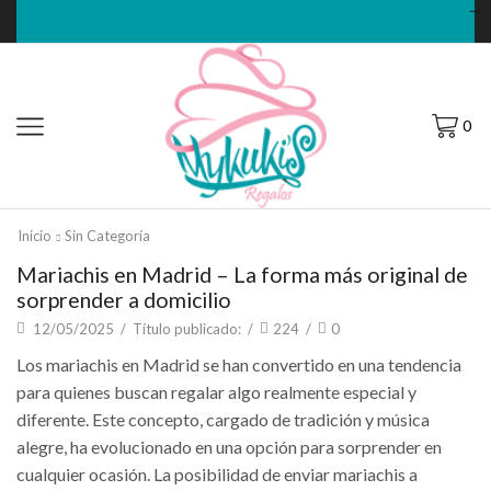
situs togel online
togel online
togel online
kampungbet
kampungbet
monperatoto
monperatoto
monperatoto
monperatoto
monperatoto
monperatoto
monperatoto
monperatoto
situs togel resmi
situs togel resmi
toto togel
situs slot resmi
slot gacor
situs bola
slot gacor
situs togel
situs togel
slot gacor
situs togel
situs togel
situs gacor
situs gacor
0
Inicio
Sin Categoría
Mariachis en Madrid – La forma más original de
sorprender a domicilio
12/05/2025
/
Título publicado:
/
224
/
0
Los mariachis en Madrid se han convertido en una tendencia
para quienes buscan regalar algo realmente especial y
diferente. Este concepto, cargado de tradición y música
alegre, ha evolucionado en una opción para sorprender en
cualquier ocasión. La posibilidad de enviar mariachis a