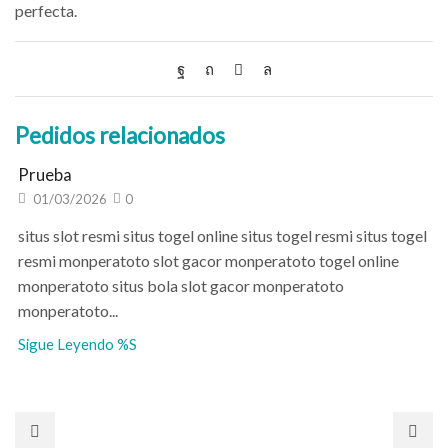
perfecta.
Pedidos relacionados
Prueba
01/03/2026
0
situs slot resmi situs togel online situs togel resmi situs togel
resmi monperatoto slot gacor monperatoto togel online
monperatoto situs bola slot gacor monperatoto
monperatoto...
Sigue Leyendo %s