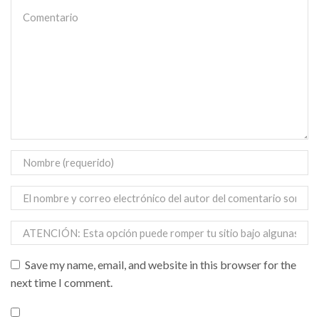
Save my name, email, and website in this browser for the
next time I comment.