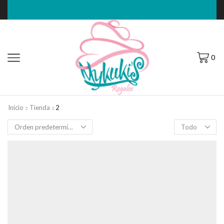
0
Inicio
Tienda
2
Filas
por
página