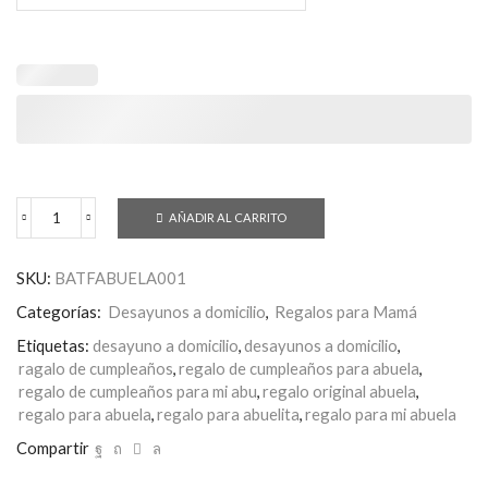
AÑADIR AL CARRITO
Desayuno
Felicidades
Abuela
SKU:
BATFABUELA001
cantidad
Categorías:
Desayunos a domicilio
,
Regalos para Mamá
Etiquetas:
desayuno a domicilio
,
desayunos a domicilio
,
ragalo de cumpleaños
,
regalo de cumpleaños para abuela
,
regalo de cumpleaños para mi abu
,
regalo original abuela
,
regalo para abuela
,
regalo para abuelita
,
regalo para mi abuela
Compartir