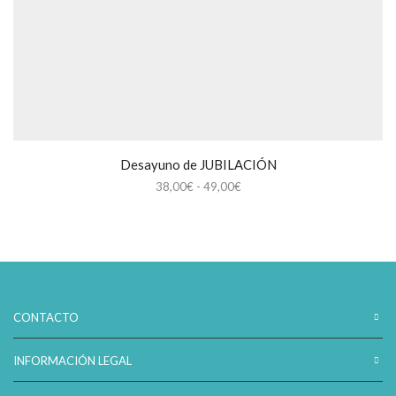
Desayuno de JUBILACIÓN
Rango
38,00
€
-
49,00
€
de
precios:
desde
38,00€
hasta
49,00€
CONTACTO
INFORMACIÓN LEGAL