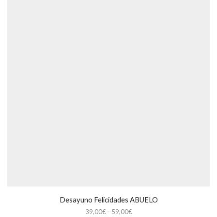
Desayuno Felicidades ABUELO
Rango
39,00
€
-
59,00
€