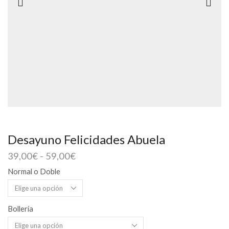
Desayuno Felicidades Abuela
Rango
39,00
€
-
59,00
€
de
Normal o Doble
precios:
desde
39,00€
hasta
Bollería
59,00€