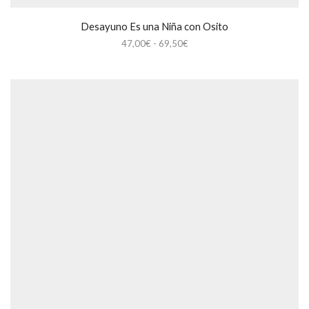
Desayuno Es una Niña con Osito
Rango
47,00
€
-
69,50
€
de
precios:
desde
47,00€
hasta
69,50€