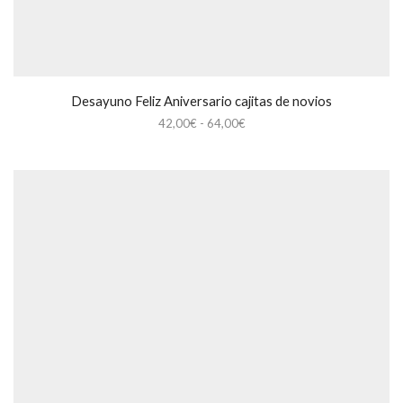
Desayuno Feliz Aniversario cajitas de novios
Rango
42,00
€
-
64,00
€
de
precios:
desde
42,00€
hasta
64,00€