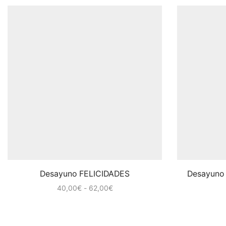
Desayuno FELICIDADES
Desayuno 
Rango
40,00
€
-
62,00
€
de
precios:
desde