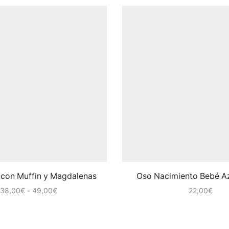
con Muffin y Magdalenas
Oso Nacimiento Bebé A
Rango
38,00
€
-
49,00
€
22,00
€
de
precios:
desde