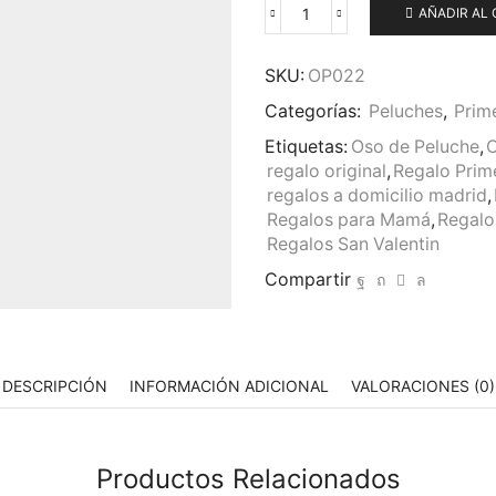
AÑADIR AL 
Osito
Primera
Comunión
SKU:
OP022
cantidad
Categorías:
Peluches
,
Prim
Etiquetas:
Oso de Peluche
,
O
regalo original
,
Regalo Pri
regalos a domicilio madrid
,
Regalos para Mamá
,
Regalo
Regalos San Valentin
Compartir
DESCRIPCIÓN
INFORMACIÓN ADICIONAL
VALORACIONES (0)
Productos Relacionados