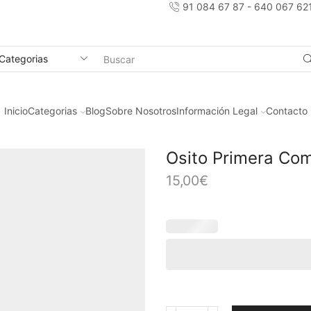
91 084 67 87 - 640 067 62
Search
input
Inicio
Categorias
Blog
Sobre Nosotros
Información Legal
Contacto
Osito Primera Co
15,00
€