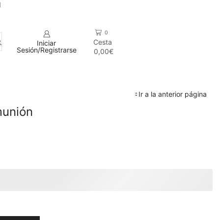
1
0
Cesta
Iniciar
Sesión/Registrarse
0,00
€
Ir a la anterior página
munión