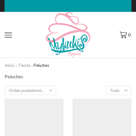
0
Inicio
Tienda
Peluches
Peluches
Filas
por
página