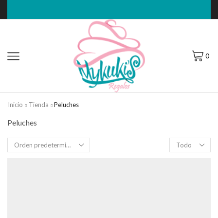
0
Inicio
Tienda
Peluches
Peluches
Filas
por
página