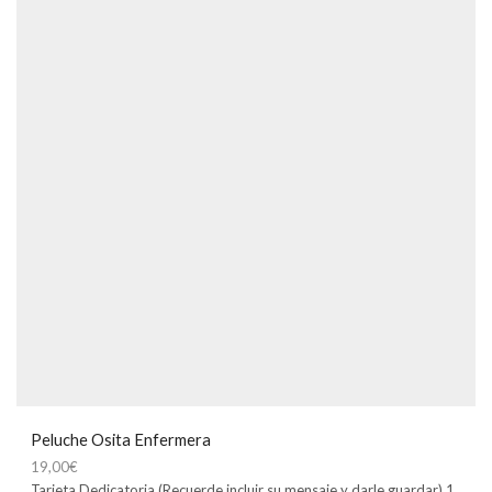
Peluche Osita Enfermera
19,00
€
Tarjeta Dedicatoria (Recuerde incluir su mensaje y darle guardar) 1